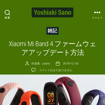
Yoshiaki Sano
検索
メニュー
カ
雑記
テ
ゴ
Xiaomi Mi Band 4 ファームウェ
リ
ー
アアップデート方法
投稿者
投稿日
作成者:
ysano
2019-12-20
Xiaomi Mi Band 4 ファームウェアアップデート方法
コメントはまだありません