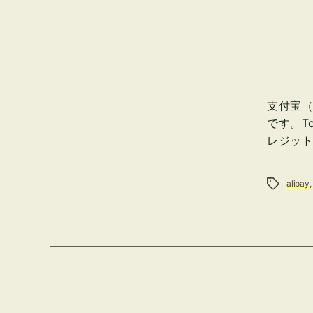
支付宝（
です。T
レジット
タグ
alipay