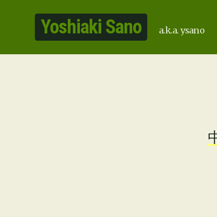
Yoshiaki Sano
a.k.a. ysano