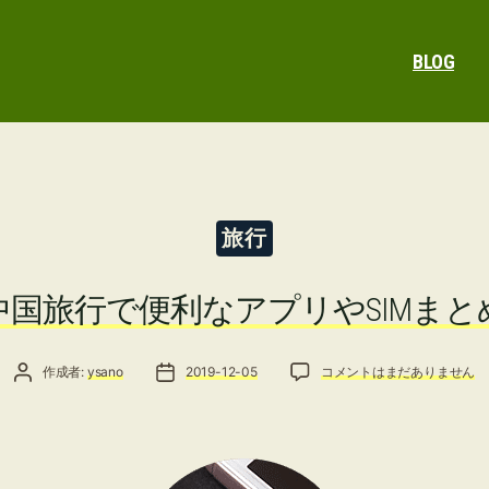
BLOG
カ
旅行
テ
ゴ
リ
中国旅行で便利なアプリやSIMまと
ー
投稿者
投稿日
中国旅行で便利なアプリやSI
作成者:
ysano
2019-12-05
コメントはまだありません