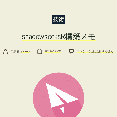
カ
技術
テ
ゴ
リ
shadowsocksR構築メモ
ー
投稿者
投稿日
shadowsocksR構築メモ へ
作成者:
ysano
2019-12-01
コメントはまだありません