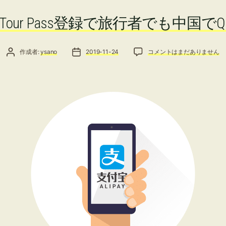
ゴ
リ
pay Tour Pass登録で旅行者でも中国で
ー
投稿者
投稿日
Alipay Tour Pass登録
作成者:
ysano
2019-11-24
コメントはまだありません