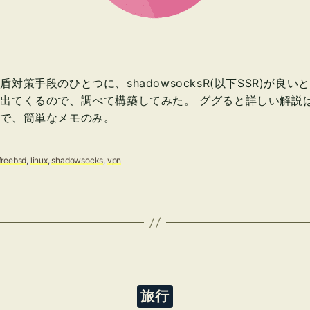
盾対策手段のひとつに、shadowsocksR(以下SSR)が良い
出てくるので、調べて構築してみた。 ググると詳しい解説
ので、簡単なメモのみ。
freebsd
,
linux
,
shadowsocks
,
vpn
カ
旅行
テ