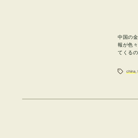
中国の金
報が色々
てくる
タグ
china
,