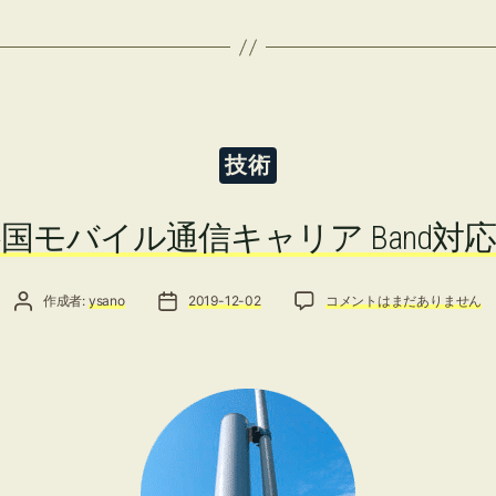
カ
技術
テ
ゴ
リ
国モバイル通信キャリア Band対
ー
投稿者
投稿日
各国モバイル通信キャリア Ba
作成者:
ysano
2019-12-02
コメントはまだありません