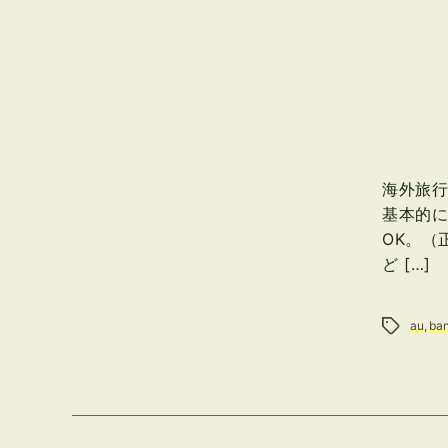
海外旅行
基本的に
OK。（
ど […]
タグ
au
,
ba